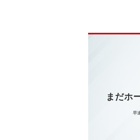
まだホ
早